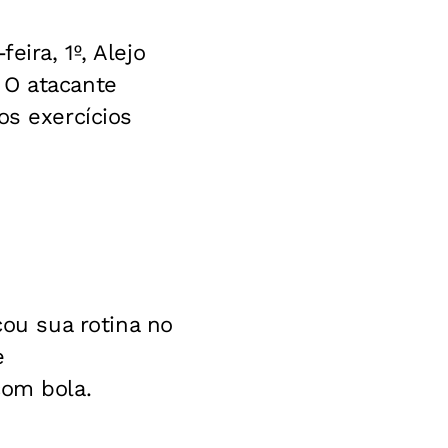
eira, 1º, Alejo
 O atacante
os exercícios
ou sua rotina no
e
com bola.