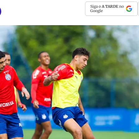
Siga o
A TARDE
no
Google