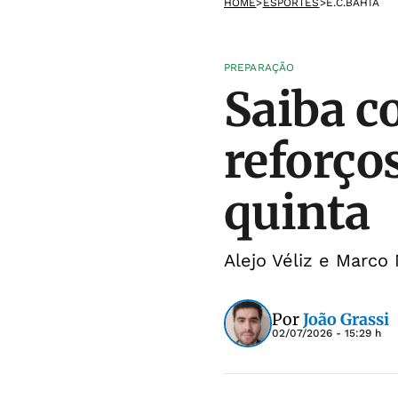
HOME
>
ESPORTES
>
E.C.BAHIA
PREPARAÇÃO
Saiba c
reforço
quinta
Alejo Véliz e Marco
Por
João Grassi
02/07/2026 - 15:29 h