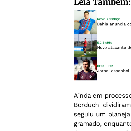
Leia Também:
NOVO REFORÇO
Bahia anuncia c
E.C.BAHIA
Novo atacante do
DETALHES!
Jornal espanhol 
Ainda em processo
Borduchi dividiram
seguiu um planejam
gramado, enquanto