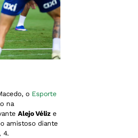
 Macedo, o
Esporte
ão na
avante
Alejo Véliz
e
do amistoso diante
 4.