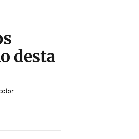
os
no desta
color