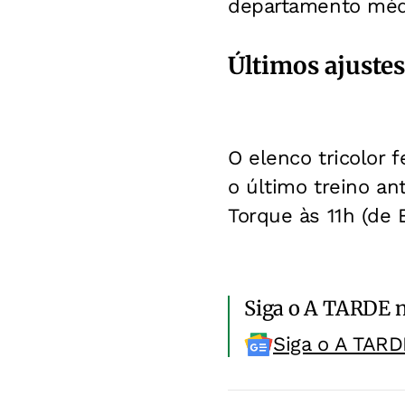
departamento méd
Últimos ajuste
O elenco tricolor 
o último treino a
Torque às 11h (de 
Siga o A TARDE 
Siga o A TARD