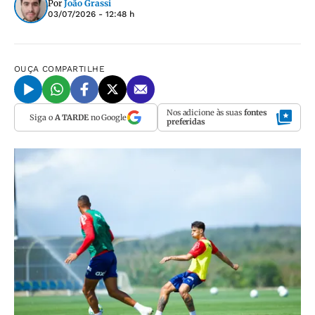
Por
João Grassi
03/07/2026 - 12:48 h
OUÇA
COMPARTILHE
Nos adicione às suas
fontes
Siga o
A TARDE
no Google
preferidas