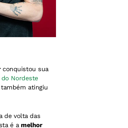
r
conquistou sua
a do Nordeste
e também atingiu
a de volta das
Esta é a
melhor