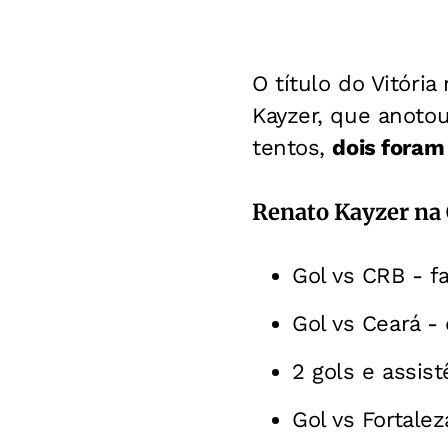
O título do Vitóri
Kayzer, que anoto
tentos,
dois foram
Renato Kayzer na
Gol vs CRB - f
Gol vs Ceará - 
2 gols e assist
Gol vs Fortaleza