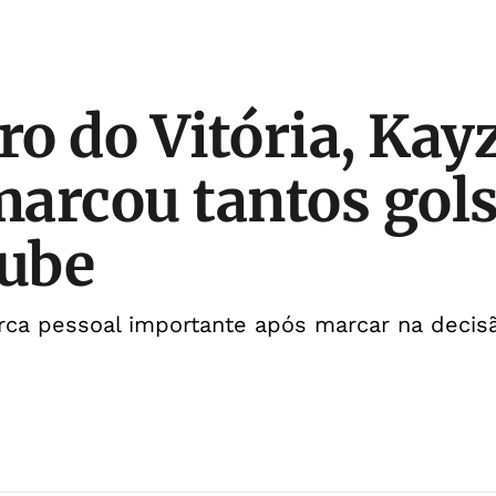
ro do Vitória, Kay
arcou tantos gols
lube
arca pessoal importante após marcar na deci