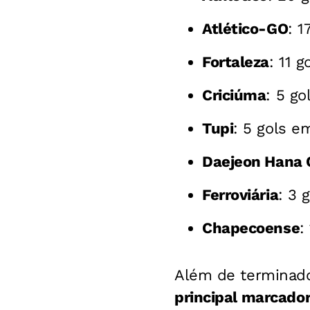
Atlético-GO
: 1
Fortaleza
: 11 
Criciúma
: 5 go
Tupi
: 5 gols e
Daejeon Hana C
Ferroviária
: 3 
Chapecoense
:
Além de terminado
principal marcado