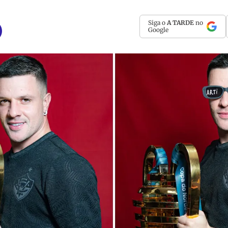
Siga o
A TARDE
no
Google