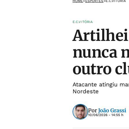
HOME
>
ESPORTES
>
E.C.VITÓRIA
E.C.VITÓRIA
Artilhei
nunca m
outro c
Atacante atingiu m
Nordeste
Por
João Grassi
10/06/2026 - 14:55 h