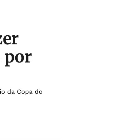
zer
 por
são da Copa do