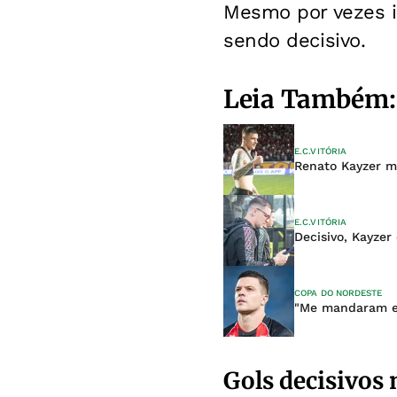
Mesmo por vezes i
sendo decisivo.
Leia Também:
E.C.VITÓRIA
Renato Kayzer ma
E.C.VITÓRIA
Decisivo, Kayzer
COPA DO NORDESTE
"Me mandaram em
Gols decisivos