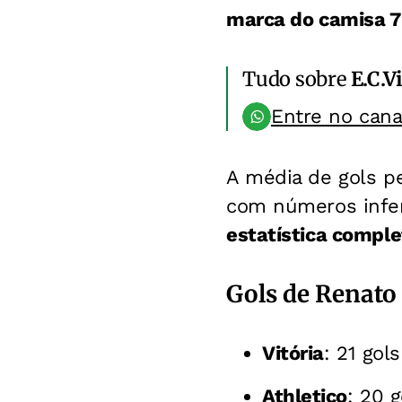
marca do camisa 7
Tudo sobre
E.C.V
Entre no can
A média de gols pe
com números infer
estatística comple
Gols de Renato
Vitória
: 21 gol
Athletico
: 20 