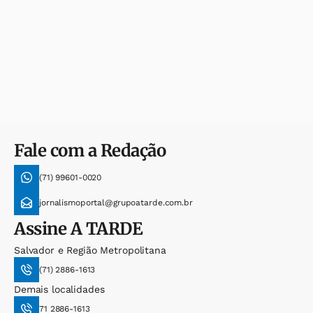
Fale com a Redação
(71) 99601-0020
jornalismoportal@grupoatarde.com.br
Assine
A TARDE
Salvador e Região Metropolitana
(71) 2886-1613
Demais localidades
71 2886-1613