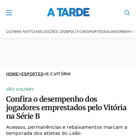
ÚLTIMAS NOTÍCIAS
ELEIÇÕES 2026
POLÍTICA
ESPORTES
SALVADOR
BAHIA
P
HOME
>
ESPORTES
>
E.C.VITÓRIA
VÃO VOLTAR?
Confira o desempenho dos
jogadores emprestados pelo Vitória
na Série B
Acessos, permanências e rebaixamentos marcam a
temporada dos atletas do Leão