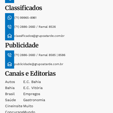
Classificados
(71) 99965-8961
(71) 2886-2683 / Ramal 8526
classificados@grupoatarde.com.br
Publicidade
(71) 2886-2683 / Ramal 8585 | 8586
publicidade@grupoatarde.com.br
Canais e Editorias
Autos
E.c. Bahia
Bahia
E.c. Vitória
Brasil
Empregos
Saúde
Gastronomia
Cineinsite
Muito
Concursos
Mundo