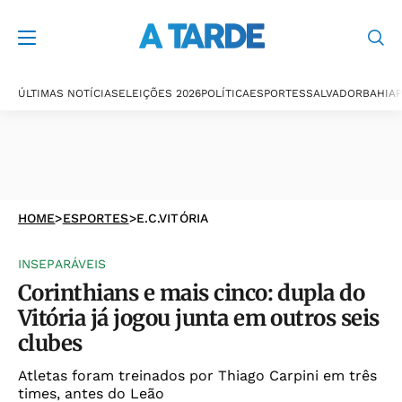
ÚLTIMAS NOTÍCIAS
ELEIÇÕES 2026
POLÍTICA
ESPORTES
SALVADOR
BAHIA
P
HOME
>
ESPORTES
>
E.C.VITÓRIA
INSEPARÁVEIS
Corinthians e mais cinco: dupla do
Vitória já jogou junta em outros seis
clubes
Atletas foram treinados por Thiago Carpini em três
times, antes do Leão