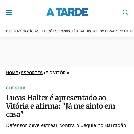
ÚLTIMAS NOTÍCIAS
ELEIÇÕES 2026
POLÍTICA
ESPORTES
SALVADOR
BAHIA
P
HOME
>
ESPORTES
>
E.C.VITÓRIA
CHEGOU!
Lucas Halter é apresentado ao
Vitória e afirma: "Já me sinto em
casa"
Defensor deve estrear contra o Jequié no Barradão