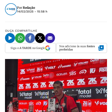
Por
Redação
14/02/2025 - 15:58 h
OUÇA
COMPARTILHE
Nos adicione às suas
fontes
Siga o
A TARDE
no Google
preferidas