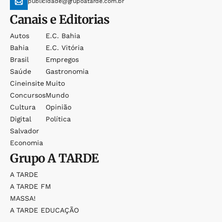
publicidade@grupoatarde.com.br
Canais e Editorias
Autos
E.c. Bahia
Bahia
E.c. Vitória
Brasil
Empregos
Saúde
Gastronomia
Cineinsite
Muito
Concursos
Mundo
Cultura
Opinião
Digital
Política
Salvador
Economia
Grupo
A TARDE
A TARDE
A TARDE FM
MASSA!
A TARDE EDUCAÇÃO