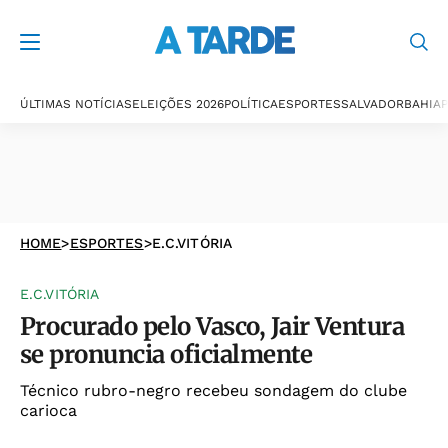
ÚLTIMAS NOTÍCIAS
ELEIÇÕES 2026
POLÍTICA
ESPORTES
SALVADOR
BAHIA
P
HOME
>
ESPORTES
>
E.C.VITÓRIA
E.C.VITÓRIA
Procurado pelo Vasco, Jair Ventura
se pronuncia oficialmente
Técnico rubro-negro recebeu sondagem do clube
carioca