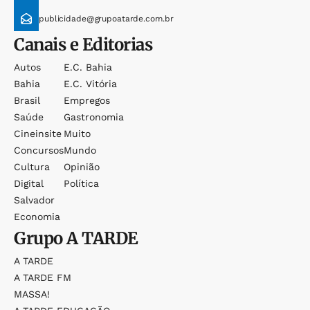
publicidade@grupoatarde.com.br
Canais e Editorias
Autos
E.c. Bahia
Bahia
E.c. Vitória
Brasil
Empregos
Saúde
Gastronomia
Cineinsite
Muito
Concursos
Mundo
Cultura
Opinião
Digital
Política
Salvador
Economia
Grupo
A TARDE
A TARDE
A TARDE FM
MASSA!