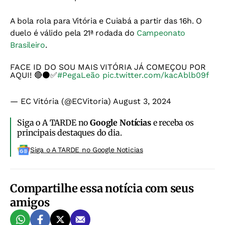
A bola rola para Vitória e Cuiabá a partir das 16h. O
duelo é válido pela 21ª rodada do
Campeonato
Brasileiro
.
FACE ID DO SOU MAIS VITÓRIA JÁ COMEÇOU POR
AQUI! 🔴⚫️✅
#PegaLeão
pic.twitter.com/kacAblb09f
— EC Vitória (@ECVitoria)
August 3, 2024
Siga o A TARDE no
Google Notícias
e receba os
principais destaques do dia.
Siga o A TARDE no Google Noticias
Compartilhe essa notícia com seus
amigos