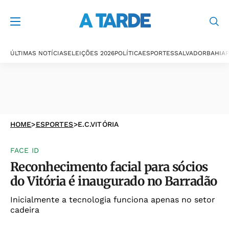
ÚLTIMAS NOTÍCIAS
ELEIÇÕES 2026
POLÍTICA
ESPORTES
SALVADOR
BAHIA
P
HOME
>
ESPORTES
>
E.C.VITÓRIA
FACE ID
Reconhecimento facial para sócios
do Vitória é inaugurado no Barradão
Inicialmente a tecnologia funciona apenas no setor
cadeira