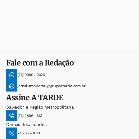
Fale com a Redação
(71) 99601-0020
jornalismoportal@grupoatarde.com.br
Assine
A TARDE
Salvador e Região Metropolitana
(71) 2886-1613
Demais localidades
71 2886-1613