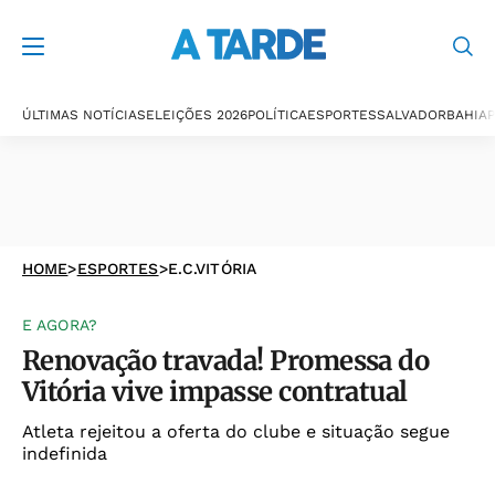
ÚLTIMAS NOTÍCIAS
ELEIÇÕES 2026
POLÍTICA
ESPORTES
SALVADOR
BAHIA
P
HOME
>
ESPORTES
>
E.C.VITÓRIA
E AGORA?
Renovação travada! Promessa do
Vitória vive impasse contratual
Atleta rejeitou a oferta do clube e situação segue
indefinida