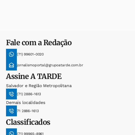
Fale com a Redação
(71) 99601-0020
jornalismoportal@grupoatarde.com.br
Assine
A TARDE
Salvador e Região Metropolitana
(71) 2886-1613
Demais localidades
71 2886-1613
Classificados
(71) 99965-8961