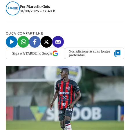
Por
Marcello Góis
31/03/2025 - 17:40 h
OUÇA
COMPARTILHE
Nos adicione às suas
fontes
Siga o
A TARDE
no Google
preferidas