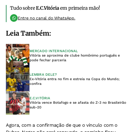
Tudo sobre
E.C.Vitória
em primeira mão!
Entre no canal do WhatsApp.
Leia Também:
MERCADO INTERNACIONAL
Vitória se aproxima de clube homônimo português e
pode fechar parceria
LEMBRA DELE?
Ex-Vitória entra no fim e estreia na Copa do Mundo;
confira
E.C.VITÓRIA
Vitória vence Botafogo e se afasta do Z-3 no Brasileirão
sub-20
Agora, com a confirmação de que o vínculo com o