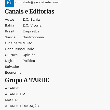
publicidade@grupoatarde.com.br
Canais e Editorias
Autos
E.c. Bahia
Bahia
E.c. Vitória
Brasil
Empregos
Saúde
Gastronomia
Cineinsite
Muito
Concursos
Mundo
Cultura
Opinião
Digital
Política
Salvador
Economia
Grupo
A TARDE
A TARDE
A TARDE FM
MASSA!
A TARDE EDUCAÇÃO