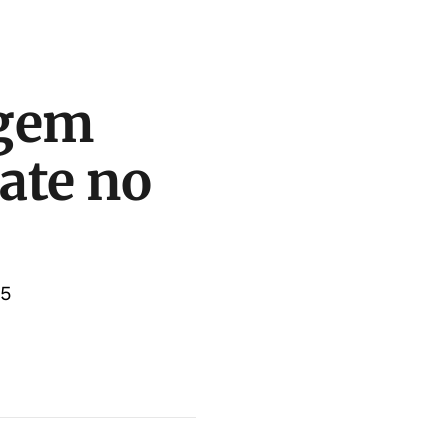
agem
pate no
 5