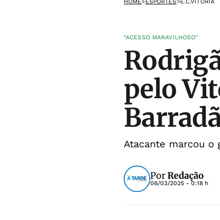
HOME
>
ESPORTES
>
E.C.VITÓRIA
"ACESSO MARAVILHOSO"
Rodrig
pelo Vi
Barrad
Atacante marcou o g
Por
Redação
06/03/2025 - 0:18 h