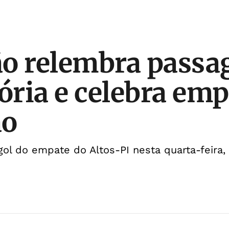
ão relembra pass
tória e celebra em
ão
ol do empate do Altos-PI nesta quarta-feira,