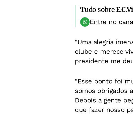
Tudo sobre
E.C.V
Entre no can
"Uma alegria imen
clube e merece viv
presidente me deu
"Esse ponto foi m
somos obrigados a 
Depois a gente peg
que fazer nosso pa