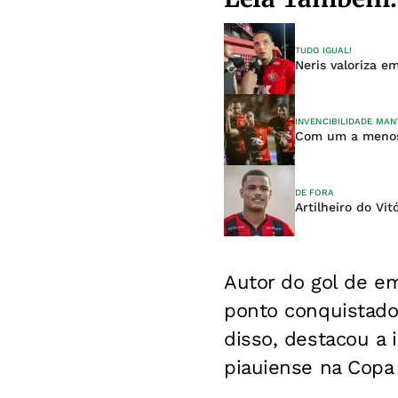
TUDO IGUAL!
Neris valoriza e
INVENCIBILIDADE MAN
Com um a menos,
DE FORA
Artilheiro do Vit
Autor do gol de em
ponto conquistado
disso, destacou a 
piauiense na Copa