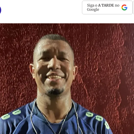
Siga o
A TARDE
no
Google