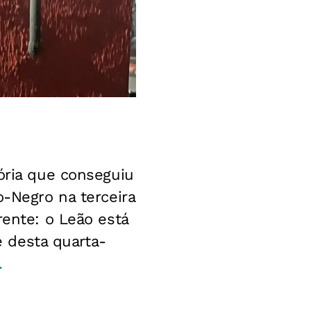
ória que conseguiu
o-Negro na terceira
rente: o Leão está
e desta quarta-
.