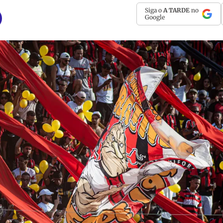
Siga o
A TARDE
no
Google