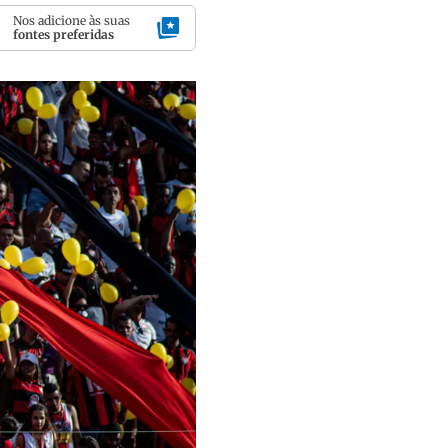
Nos adicione às suas
fontes preferidas