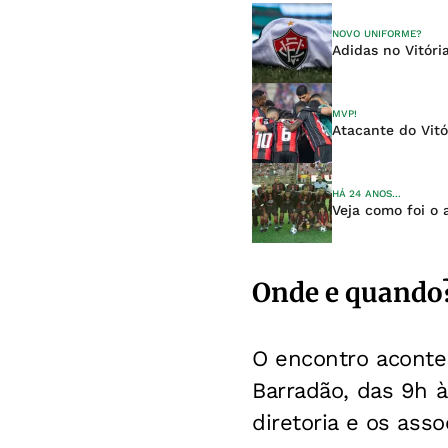
NOVO UNIFORME?
Adidas no Vitór
MVP!
Atacante do Vitó
HÁ 24 ANOS...
Veja como foi o 
Onde e quando
O encontro acontec
Barradão, das 9h 
diretoria e os asso