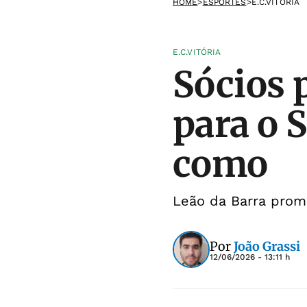
HOME
>
ESPORTES
>
E.C.VITÓRIA
E.C.VITÓRIA
Sócios 
para o 
como
Leão da Barra promo
Por
João Grassi
12/06/2026 - 13:11 h