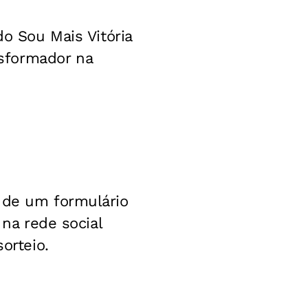
do Sou Mais Vitória
sformador na
o de um formulário
 na rede social
orteio.