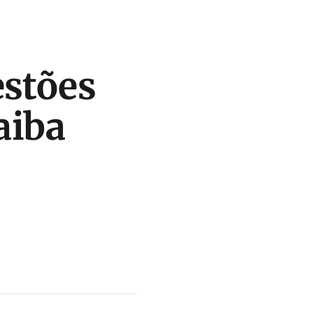
estões
aiba