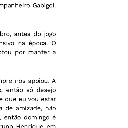
mpanheiro Gabigol.
ro, antes do jogo
sivo na época. O
optou por manter a
pre nos apoiou. A
o, então só desejo
be que eu vou estar
sa de amizade, não
a, então domingo é
 Bruno Henrique em