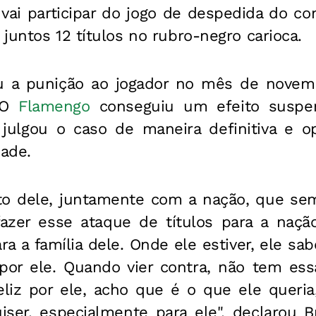
 vai participar do jogo de despedida do co
juntos 12 títulos no rubro-negro carioca.
 a punição ao jogador no mês de novemb
. O
Flamengo
conseguiu um efeito suspen
 julgou o caso de maneira definitiva e 
ade.
o dele, juntamente com a nação, que sem
azer esse ataque de títulos para a naçã
ara a família dele. Onde ele estiver, ele sa
or ele. Quando vier contra, não tem es
 feliz por ele, acho que é o que ele queri
uiser, especialmente para ele", declarou