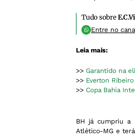
Tudo sobre
E.C.V
Entre no can
Leia mais:
>>
Garantido na el
>>
Everton Ribeiro
>>
Copa Bahia Inte
BH já cumpriu a p
Atlético-MG e ter