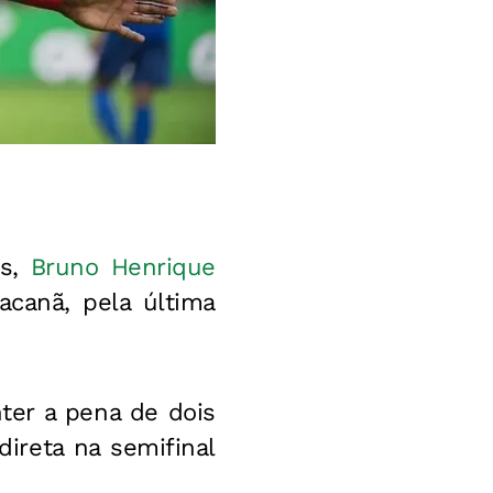
os,
Bruno Henrique
acanã, pela última
nter a pena de dois
ireta na semifinal