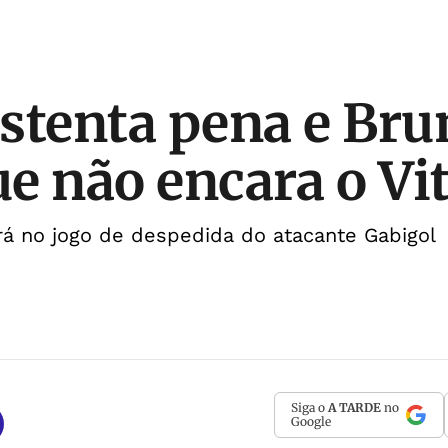
stenta pena e Bru
e não encara o Vit
rá no jogo de despedida do atacante Gabigol
Siga o
A TARDE
no
Google