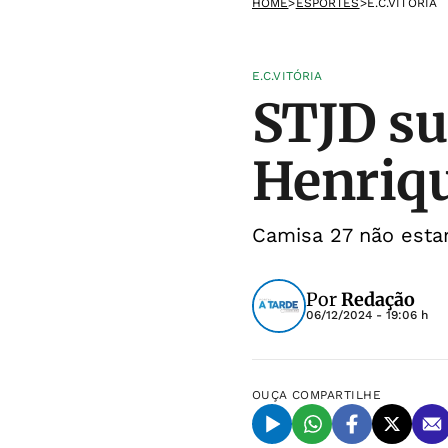
HOME
>
ESPORTES
>
E.C.VITÓRIA
E.C.VITÓRIA
STJD su
Henriqu
Camisa 27 não esta
Por
Redação
06/12/2024 - 19:06 h
OUÇA
COMPARTILHE