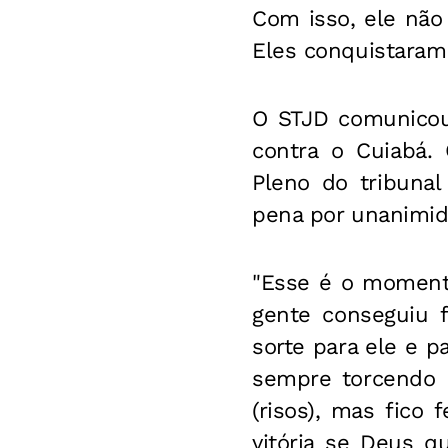
Com isso, ele não
Eles conquistaram 
O STJD comunicou
contra o Cuiabá
Pleno do tribunal
pena por unanimid
"Esse é o moment
gente conseguiu f
sorte para ele e p
sempre torcendo p
(risos), mas fico
vitória se Deus q