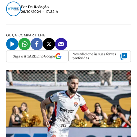
Por
Da Redação
26/10/2024 - 17:32 h
OUÇA
COMPARTILHE
Nos adicione às suas
fontes
Siga o
A TARDE
no Google
preferidas