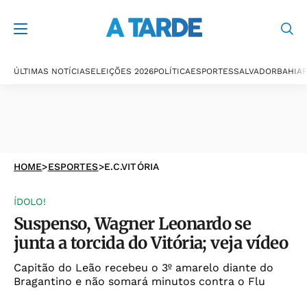
ÚLTIMAS NOTÍCIAS
ELEIÇÕES 2026
POLÍTICA
ESPORTES
SALVADOR
BAHIA
P
HOME
>
ESPORTES
>
E.C.VITÓRIA
ÍDOLO!
Suspenso, Wagner Leonardo se
junta a torcida do Vitória; veja vídeo
Capitão do Leão recebeu o 3º amarelo diante do
Bragantino e não somará minutos contra o Flu