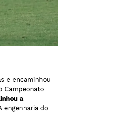
as e encaminhou
do Campeonato
linhou a
 A engenharia do