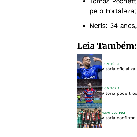
Tomás Pochetti
pelo Fortaleza;
Neris: 34 anos,
Leia Também:
E.C.VITÓRIA
Vitória oficiali
E.C.VITÓRIA
Vitória pode tro
NOVO DESTINO!
Vitória confirma