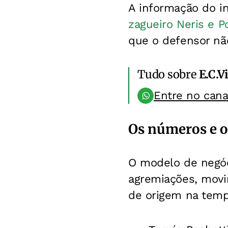
A informação do 
zagueiro Neris e 
que o defensor não
Tudo sobre
E.C.V
Entre no can
Os números e o
O modelo de negóc
agremiações, movi
de origem na temp