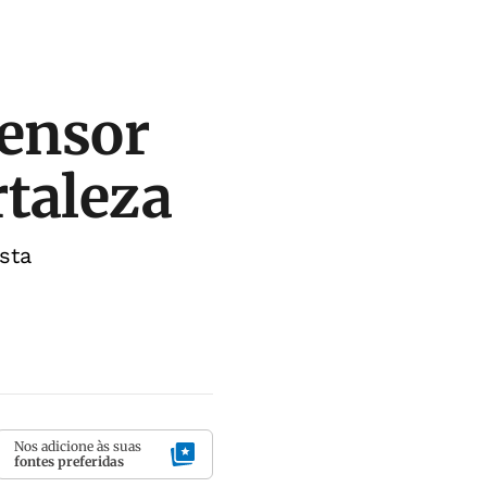
fensor
taleza
sta
Nos adicione às suas
fontes preferidas