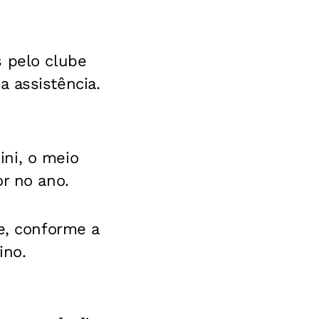
s pelo clube
 assistência.
ni, o meio
or no ano.
e, conforme a
ino.