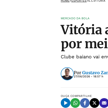
HOME
>
ESPORTES
>
E.C.VITÓRIA
MERCADO DA BOLA
Vitória 
por mei
Clube baiano vai en
Por
Gustavo Za
27/06/2026 - 18:57 h
OUÇA
COMPARTILHE