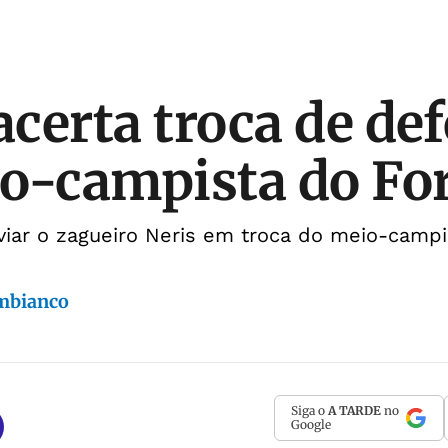
acerta troca de de
o-campista do For
viar o zagueiro Neris em troca do meio-campi
mbianco
Siga o
A TARDE
no
Google