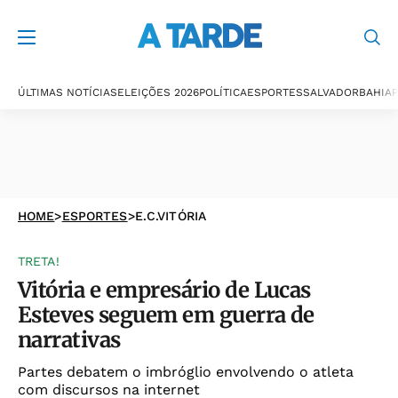
ÚLTIMAS NOTÍCIAS
ELEIÇÕES 2026
POLÍTICA
ESPORTES
SALVADOR
BAHIA
P
HOME
>
ESPORTES
>
E.C.VITÓRIA
TRETA!
Vitória e empresário de Lucas
Esteves seguem em guerra de
narrativas
Partes debatem o imbróglio envolvendo o atleta
com discursos na internet