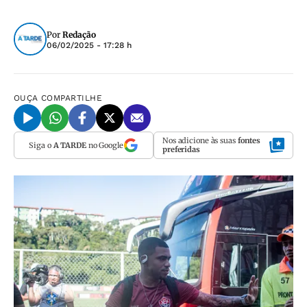
Por
Redação
06/02/2025 - 17:28 h
OUÇA
COMPARTILHE
Nos adicione às suas
fontes
Siga o
A TARDE
no Google
preferidas