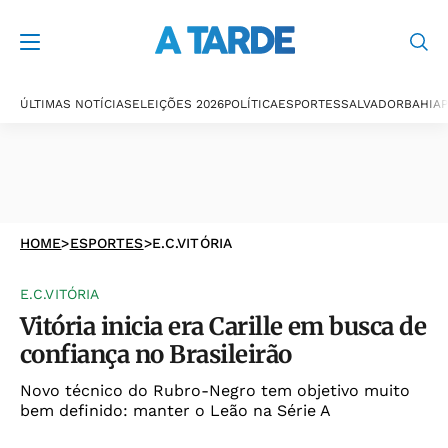
ÚLTIMAS NOTÍCIAS
ELEIÇÕES 2026
POLÍTICA
ESPORTES
SALVADOR
BAHIA
P
HOME
>
ESPORTES
>
E.C.VITÓRIA
E.C.VITÓRIA
Vitória inicia era Carille em busca de
confiança no Brasileirão
Novo técnico do Rubro-Negro tem objetivo muito
bem definido: manter o Leão na Série A