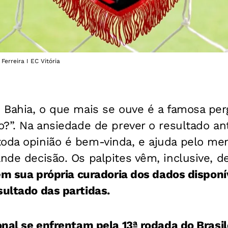
 Ferreira I EC Vitória
 Bahia, o que mais se ouve é a famosa perg
to?”. Na ansiedade de prever o resultado an
toda opinião é bem-vinda, e ajuda pelo m
ande decisão. Os palpites vêm, inclusive, 
azem sua própria curadoria dos dados disponí
sultado das partidas.
ional se enfrentam pela 13ª rodada do Brasi