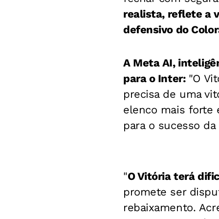
realista, reflete 
defensivo do Colo
A Meta AI, intelig
para o Inter:
"
O Vit
precisa de uma vit
elenco mais forte
para o sucesso da 
"
O Vitória terá dif
promete ser disput
rebaixamento. Acre