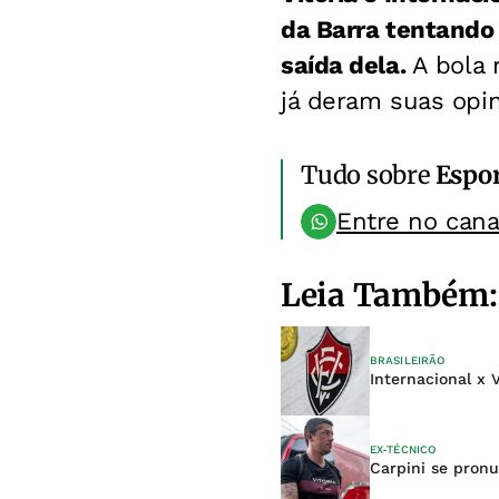
da Barra tentando 
saída dela.
A bola 
já deram suas opin
Tudo sobre
Espo
Entre no can
Leia Também:
BRASILEIRÃO
Internacional x V
EX-TÉCNICO
Carpini se pronu