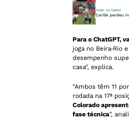
TÚNEL DO TEMPO
Carille perdeu i
Para o ChatGPT, vai
joga no Beira‑Rio 
desempenho superi
casa", explica.
"
Ambos têm 11 pont
rodada na 17ª posi
Colorado apresent
fase técnica
", anal