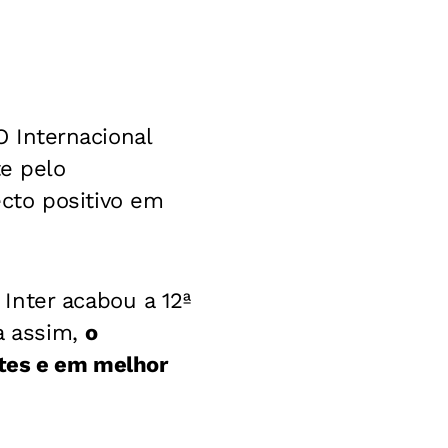
O Internacional
te pelo
cto positivo em
Inter acabou a 12ª
a assim,
o
tes e em melhor