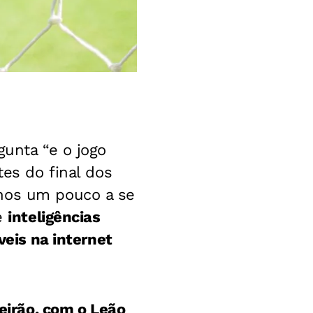
unta “e o jogo
tes do final dos
enos um pouco a se
de
inteligências
veis na internet
leirão, com o Leão