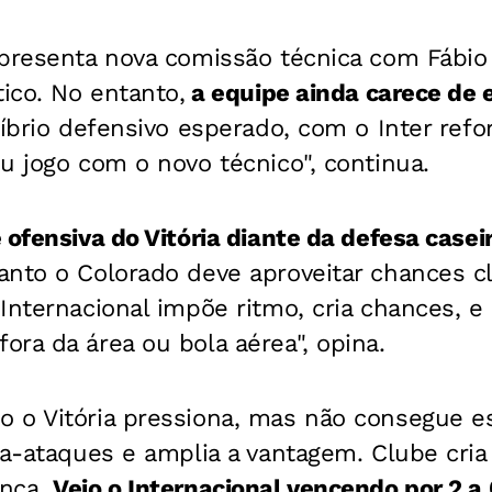
presenta nova comissão técnica com Fábio 
tico. No entanto,
a equipe ainda carece de
íbrio defensivo esperado, com o Inter refor
u jogo com o novo técnico", continua.
 ofensiva do Vitória diante da defesa case
nto o Colorado deve aproveitar chances c
o
Internacional impõe ritmo, cria chances, e 
ra da área ou bola aérea", opina.
 o Vitória pressiona, mas não consegue e
ra-ataques e amplia a vantagem. Clube cria
ança.
V
ejo o Internacional vencendo por 2 a 