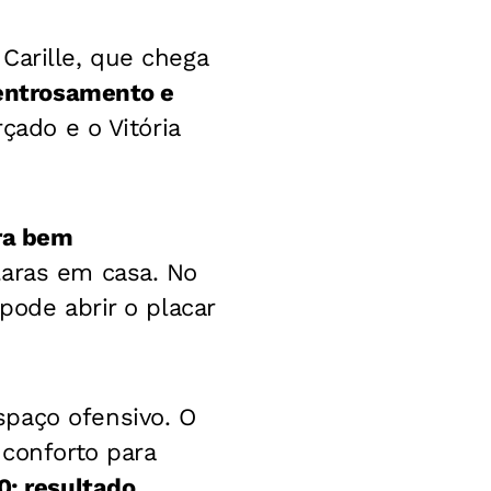
Carille, que chega
 entrosamento e
çado e o Vitória
ira bem
laras em casa. No
pode abrir o placar
spaço ofensivo. O
 conforto para
0: resultado