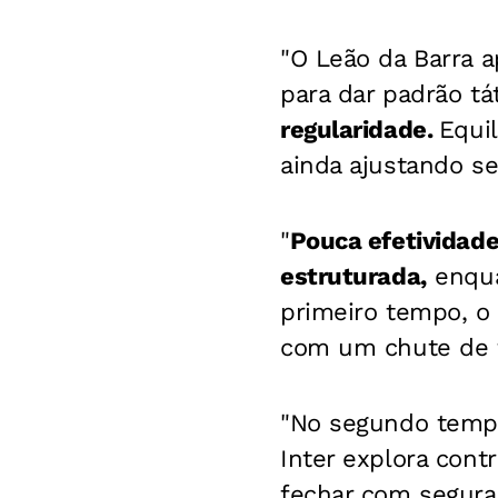
"O Leão da Barra a
para dar padrão tá
regularidade.
Equil
ainda ajustando se
"
Pouca efetividade
estruturada,
enqua
primeiro tempo, 
com um chute de fo
"No segundo tempo
Inter explora cont
fechar com segur