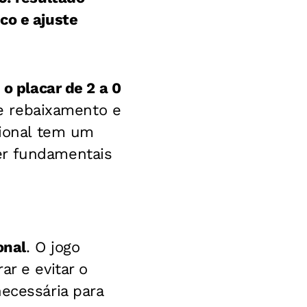
co e ajuste
o placar de 2 a 0
de rebaixamento e
cional tem um
er fundamentais
onal
.
O jogo
ar e evitar o
necessária para