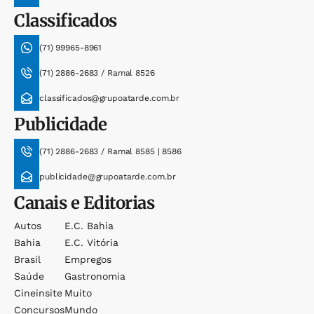
Classificados
(71) 99965-8961
(71) 2886-2683 / Ramal 8526
classificados@grupoatarde.com.br
Publicidade
(71) 2886-2683 / Ramal 8585 | 8586
publicidade@grupoatarde.com.br
Canais e Editorias
Autos
E.c. Bahia
Bahia
E.c. Vitória
Brasil
Empregos
Saúde
Gastronomia
Cineinsite
Muito
Concursos
Mundo