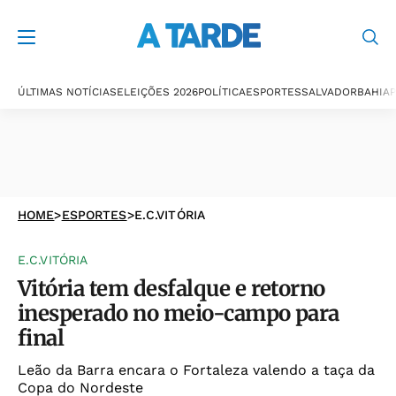
ÚLTIMAS NOTÍCIAS
ELEIÇÕES 2026
POLÍTICA
ESPORTES
SALVADOR
BAHIA
P
HOME
>
ESPORTES
>
E.C.VITÓRIA
E.C.VITÓRIA
Vitória tem desfalque e retorno
inesperado no meio-campo para
final
Leão da Barra encara o Fortaleza valendo a taça da
Copa do Nordeste