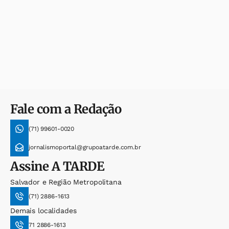
Fale com a Redação
(71) 99601-0020
jornalismoportal@grupoatarde.com.br
Assine
A TARDE
Salvador e Região Metropolitana
(71) 2886-1613
Demais localidades
71 2886-1613