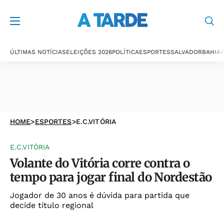
ÚLTIMAS NOTÍCIAS
ELEIÇÕES 2026
POLÍTICA
ESPORTES
SALVADOR
BAHIA
P
HOME
>
ESPORTES
>
E.C.VITÓRIA
E.C.VITÓRIA
Volante do Vitória corre contra o
tempo para jogar final do Nordestão
Jogador de 30 anos é dúvida para partida que
decide título regional