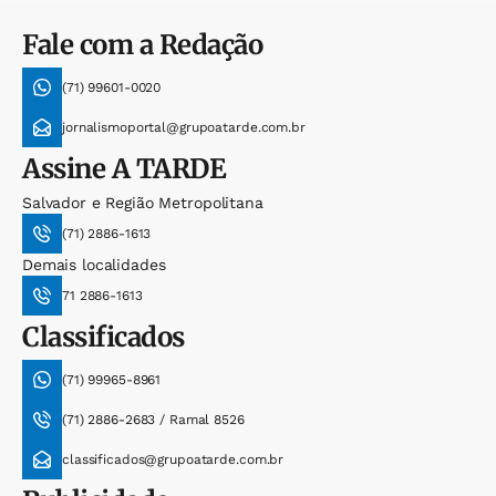
Fale com a Redação
(71) 99601-0020
jornalismoportal@grupoatarde.com.br
Assine
A TARDE
Salvador e Região Metropolitana
(71) 2886-1613
Demais localidades
71 2886-1613
Classificados
(71) 99965-8961
(71) 2886-2683 / Ramal 8526
classificados@grupoatarde.com.br