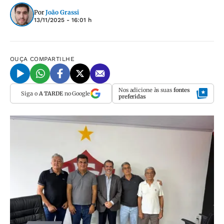
Por
João Grassi
13/11/2025 - 16:01 h
OUÇA
COMPARTILHE
Nos adicione às suas
fontes
Siga o
A TARDE
no Google
preferidas