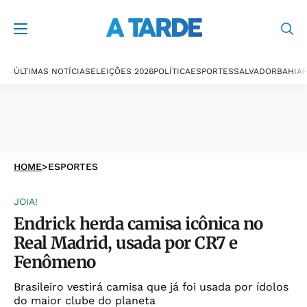
ÚLTIMAS NOTÍCIAS
ELEIÇÕES 2026
POLÍTICA
ESPORTES
SALVADOR
BAHIA
P
HOME
>
ESPORTES
JOIA!
Endrick herda camisa icônica no
Real Madrid, usada por CR7 e
Fenômeno
Brasileiro vestirá camisa que já foi usada por ídolos
do maior clube do planeta