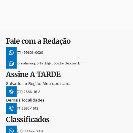
Fale com a Redação
(71) 99601-0020
jornalismoportal@grupoatarde.com.br
Assine
A TARDE
Salvador e Região Metropolitana
(71) 2886-1613
Demais localidades
71 2886-1613
Classificados
(71) 99965-8961