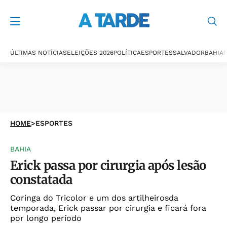
ÚLTIMAS NOTÍCIAS
ELEIÇÕES 2026
POLÍTICA
ESPORTES
SALVADOR
BAHIA
P
HOME
>
ESPORTES
BAHIA
Erick passa por cirurgia após lesão
constatada
Coringa do Tricolor e um dos artilheirosda
temporada, Erick passar por cirurgia e ficará fora
por longo período