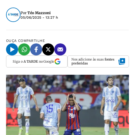
Por
Téo Mazzoni
05/06/2025 - 13:27 h
OUÇA
COMPARTILHE
Nos adicione às suas
fontes
Siga o
A TARDE
no Google
preferidas