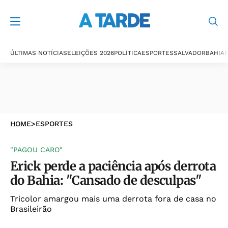
ÚLTIMAS NOTÍCIAS
ELEIÇÕES 2026
POLÍTICA
ESPORTES
SALVADOR
BAHIA
P
HOME
>
ESPORTES
"PAGOU CARO"
Erick perde a paciência após derrota
do Bahia: "Cansado de desculpas"
Tricolor amargou mais uma derrota fora de casa no
Brasileirão