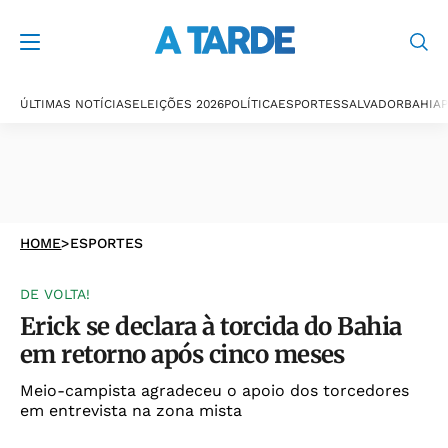
ÚLTIMAS NOTÍCIAS
ELEIÇÕES 2026
POLÍTICA
ESPORTES
SALVADOR
BAHIA
P
HOME
>
ESPORTES
DE VOLTA!
Erick se declara à torcida do Bahia
em retorno após cinco meses
Meio-campista agradeceu o apoio dos torcedores
em entrevista na zona mista