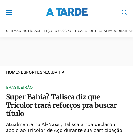
ÚLTIMAS NOTÍCIAS
ELEIÇÕES 2026
POLÍTICA
ESPORTES
SALVADOR
BAHIA
P
HOME
>
ESPORTES
>
EC.BAHIA
BRASILEIRÃO
Super Bahia? Talisca diz que
Tricolor trará reforços pra buscar
título
Atualmente no Al-Nassr, Talisca ainda declarou
apoio ao Tricolor de Aço durante sua participação