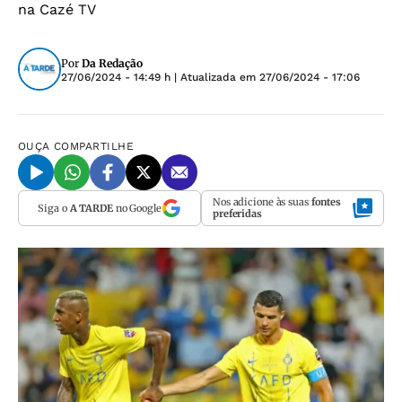
na Cazé TV
Por
Da Redação
27/06/2024 - 14:49 h
| Atualizada em
27/06/2024 - 17:06
OUÇA
COMPARTILHE
Nos adicione às suas
fontes
Siga o
A TARDE
no Google
preferidas