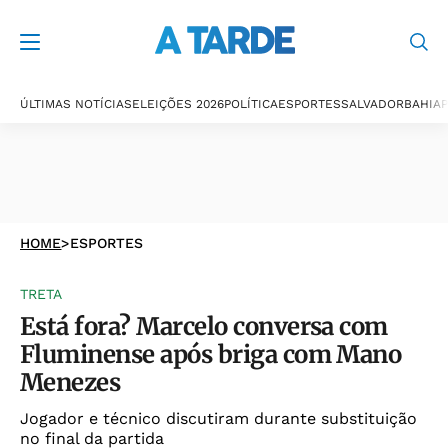
ÚLTIMAS NOTÍCIAS
ELEIÇÕES 2026
POLÍTICA
ESPORTES
SALVADOR
BAHIA
P
HOME
>
ESPORTES
TRETA
Está fora? Marcelo conversa com
Fluminense após briga com Mano
Menezes
Jogador e técnico discutiram durante substituição
no final da partida