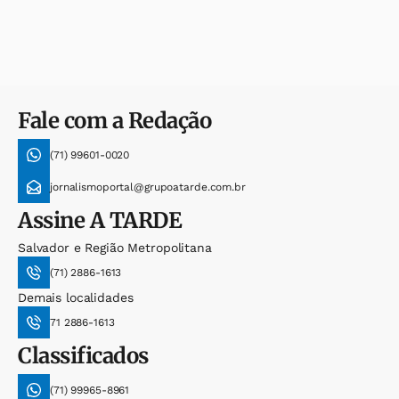
Fale com a Redação
(71) 99601-0020
jornalismoportal@grupoatarde.com.br
Assine
A TARDE
Salvador e Região Metropolitana
(71) 2886-1613
Demais localidades
71 2886-1613
Classificados
(71) 99965-8961