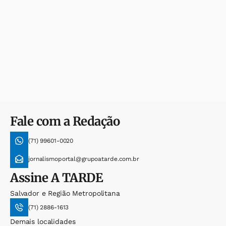
Fale com a Redação
(71) 99601-0020
jornalismoportal@grupoatarde.com.br
Assine
A TARDE
Salvador e Região Metropolitana
(71) 2886-1613
Demais localidades