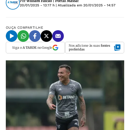
Por
William Falcão | Portal Massa!
20/01/2025 - 13:17 h
| Atualizada em
20/01/2025 - 14:57
OUÇA
COMPARTILHE
Nos adicione às suas
fontes
Siga o
A TARDE
no Google
preferidas