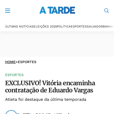
ÚLTIMAS NOTÍCIAS
ELEIÇÕES 2026
POLÍTICA
ESPORTES
SALVADOR
BAHIA
P
HOME
>
ESPORTES
ESPORTES
EXCLUSIVO! Vitória encaminha
contratação de Eduardo Vargas
Atleta foi destaque da última temporada