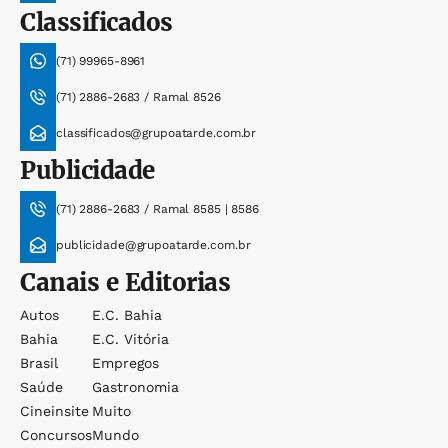
Classificados
(71) 99965-8961
(71) 2886-2683 / Ramal 8526
classificados@grupoatarde.com.br
Publicidade
(71) 2886-2683 / Ramal 8585 | 8586
publicidade@grupoatarde.com.br
Canais e Editorias
Autos
E.c. Bahia
Bahia
E.c. Vitória
Brasil
Empregos
Saúde
Gastronomia
Cineinsite
Muito
Concursos
Mundo