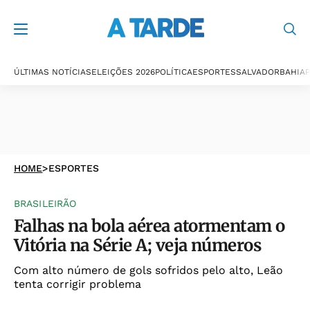
ÚLTIMAS NOTÍCIAS
ELEIÇÕES 2026
POLÍTICA
ESPORTES
SALVADOR
BAHIA
P
HOME
>
ESPORTES
BRASILEIRÃO
Falhas na bola aérea atormentam o
Vitória na Série A; veja números
Com alto número de gols sofridos pelo alto, Leão
tenta corrigir problema