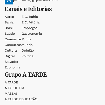
publicidade@grupoatarde.com.br
Canais e Editorias
Autos
E.c. Bahia
Bahia
E.c. Vitória
Brasil
Empregos
Saúde
Gastronomia
Cineinsite
Muito
Concursos
Mundo
Cultura
Opinião
Digital
Política
Salvador
Economia
Grupo
A TARDE
A TARDE
A TARDE FM
MASSA!
A TARDE EDUCAÇÃO