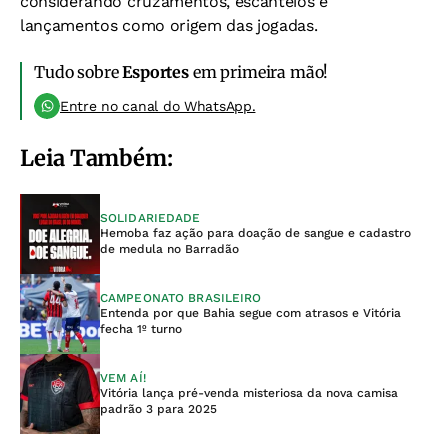
considerando cruzamentos, escanteios e
lançamentos como origem das jogadas.
Tudo sobre
Esportes
em primeira mão!
Entre no canal do WhatsApp.
Leia Também:
SOLIDARIEDADE
Hemoba faz ação para doação de sangue e cadastro
de medula no Barradão
CAMPEONATO BRASILEIRO
Entenda por que Bahia segue com atrasos e Vitória
fecha 1º turno
VEM AÍ!
Vitória lança pré-venda misteriosa da nova camisa
padrão 3 para 2025