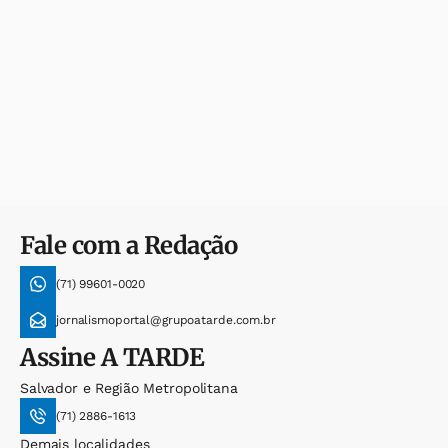
Fale com a Redação
(71) 99601-0020
jornalismoportal@grupoatarde.com.br
Assine
A TARDE
Salvador e Região Metropolitana
(71) 2886-1613
Demais localidades