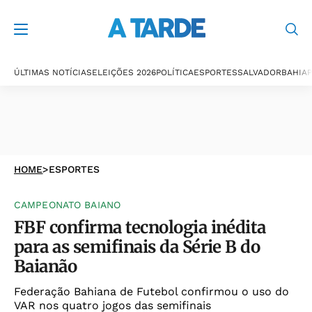
ÚLTIMAS NOTÍCIAS
ELEIÇÕES 2026
POLÍTICA
ESPORTES
SALVADOR
BAHIA
P
HOME
>
ESPORTES
CAMPEONATO BAIANO
FBF confirma tecnologia inédita
para as semifinais da Série B do
Baianão
Federação Bahiana de Futebol confirmou o uso do
VAR nos quatro jogos das semifinais