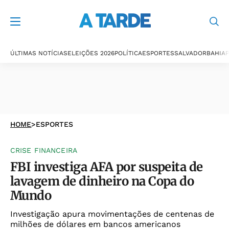
ÚLTIMAS NOTÍCIAS
ELEIÇÕES 2026
POLÍTICA
ESPORTES
SALVADOR
BAHIA
P
HOME
>
ESPORTES
CRISE FINANCEIRA
FBI investiga AFA por suspeita de
lavagem de dinheiro na Copa do
Mundo
Investigação apura movimentações de centenas de
milhões de dólares em bancos americanos