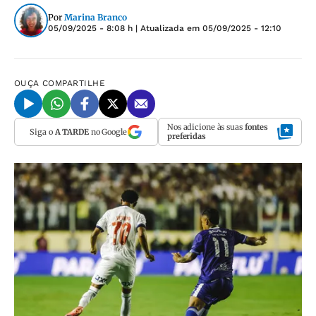
Por
Marina Branco
05/09/2025 - 8:08 h
| Atualizada em
05/09/2025 - 12:10
OUÇA
COMPARTILHE
Nos adicione às suas
fontes
Siga o
A TARDE
no Google
preferidas