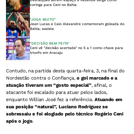
Desfalques abrem espaço e Rezende surge como
coringa para Ceni no Bahia
"JOGA MUITO"
Jean Lucas e Caio Alexandre comemoram goleada do
Bahia; assista
"DECISÃO BEM FEITA"
Ceni vê "decisão acertada" no 5 a 1 como chave para
triunfo em Aracaju
Contudo, na partida desta quarta-feira, 3, na final do
Nordestão contra o Confiança,
o gol marcado e a
atuação tiveram um “gosto especial”
, afinal, o
atacante foi escalado para atuar pelos lados,
enquanto Willian José fez a referência.
Atuando em
sua posição “natural”, Luciano Rodríguez se
sobressaiu e foi elogiado pelo técnico Rogério Ceni
após o jogo
.