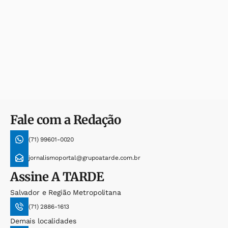
Fale com a Redação
(71) 99601-0020
jornalismoportal@grupoatarde.com.br
Assine
A TARDE
Salvador e Região Metropolitana
(71) 2886-1613
Demais localidades