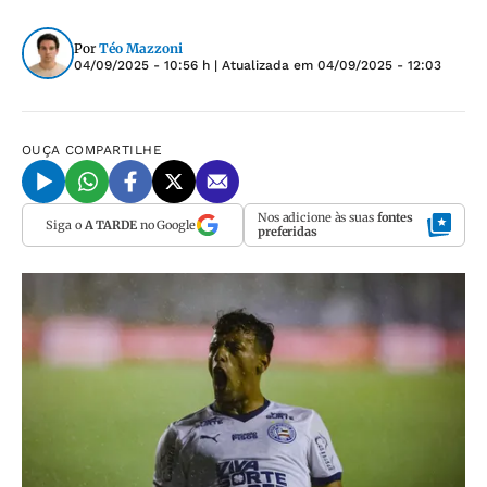
Por
Téo Mazzoni
04/09/2025 - 10:56 h
| Atualizada em
04/09/2025 - 12:03
OUÇA
COMPARTILHE
Nos adicione às suas
fontes
Siga o
A TARDE
no Google
preferidas