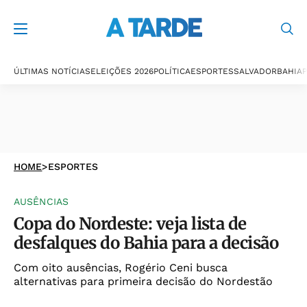
ÚLTIMAS NOTÍCIAS
ELEIÇÕES 2026
POLÍTICA
ESPORTES
SALVADOR
BAHIA
P
HOME
>
ESPORTES
AUSÊNCIAS
Copa do Nordeste: veja lista de
desfalques do Bahia para a decisão
Com oito ausências, Rogério Ceni busca
alternativas para primeira decisão do Nordestão