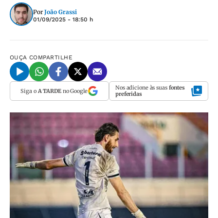
Por
João Grassi
01/09/2025 - 18:50 h
OUÇA
COMPARTILHE
Nos adicione às suas
fontes
Siga o
A TARDE
no Google
preferidas