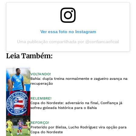
Ver essa foto no Instagram
Uma publicação compartilhada por @confiancaoficial
Leia Também:
VOLTANDO!
Bahia: dupla treina normalmente e zagueiro avança na
recuperação
RELEMBRE!
Copa do Nordeste: adversário na final, Confiança já
sofreu goleada histórica para o Bahia
REFORÇO!
Preterido por Bielsa, Lucho Rodríguez vira opção para
Copa do Nordeste