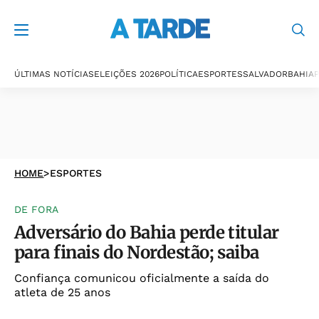
ÚLTIMAS NOTÍCIAS
ELEIÇÕES 2026
POLÍTICA
ESPORTES
SALVADOR
BAHIA
P
HOME
>
ESPORTES
DE FORA
Adversário do Bahia perde titular
para finais do Nordestão; saiba
Confiança comunicou oficialmente a saída do
atleta de 25 anos