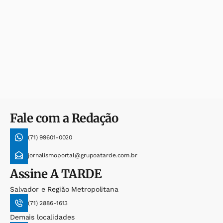
Fale com a Redação
(71) 99601-0020
jornalismoportal@grupoatarde.com.br
Assine
A TARDE
Salvador e Região Metropolitana
(71) 2886-1613
Demais localidades