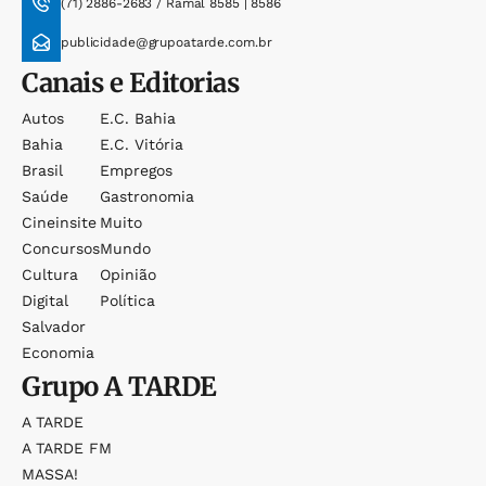
(71) 2886-2683 / Ramal 8585 | 8586
publicidade@grupoatarde.com.br
Canais e Editorias
Autos
E.c. Bahia
Bahia
E.c. Vitória
Brasil
Empregos
Saúde
Gastronomia
Cineinsite
Muito
Concursos
Mundo
Cultura
Opinião
Digital
Política
Salvador
Economia
Grupo
A TARDE
A TARDE
A TARDE FM
MASSA!