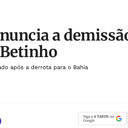
anuncia a demissã
 Betinho
gado após a derrota para o Bahia
Siga o
A TARDE
no
Google