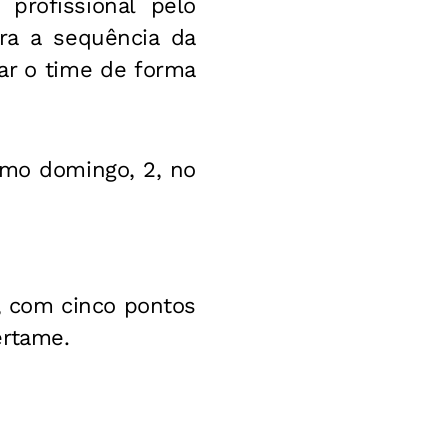
profissional pelo
ara a sequência da
dar o time de forma
imo domingo, 2, no
o, com cinco pontos
ertame.