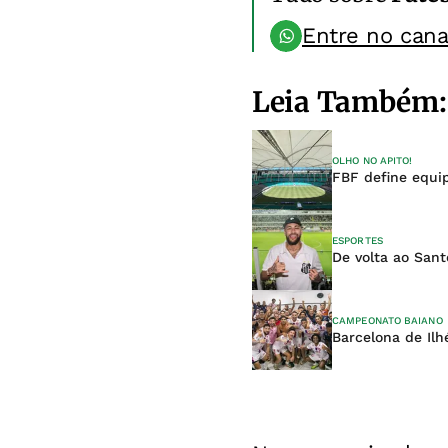
Entre no can
Leia Também:
OLHO NO APITO!
FBF define equip
ESPORTES
De volta ao San
CAMPEONATO BAIANO
Barcelona de Ilh