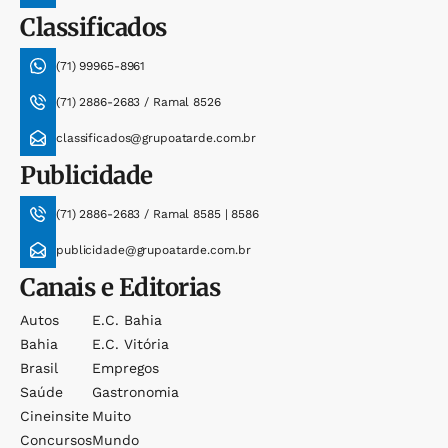
Classificados
(71) 99965-8961
(71) 2886-2683 / Ramal 8526
classificados@grupoatarde.com.br
Publicidade
(71) 2886-2683 / Ramal 8585 | 8586
publicidade@grupoatarde.com.br
Canais e Editorias
Autos
E.c. Bahia
Bahia
E.c. Vitória
Brasil
Empregos
Saúde
Gastronomia
Cineinsite
Muito
Concursos
Mundo