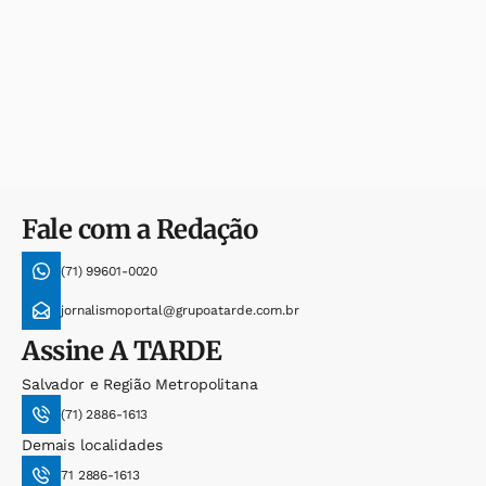
Fale com a Redação
(71) 99601-0020
jornalismoportal@grupoatarde.com.br
Assine
A TARDE
Salvador e Região Metropolitana
(71) 2886-1613
Demais localidades
71 2886-1613