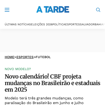
ÚLTIMAS NOTÍCIAS
ELEIÇÕES 2026
POLÍTICA
ESPORTES
SALVADOR
BAHIA
P
HOME
>
ESPORTES
>
FUTEBOL
NOVO MODELO?
Novo calendário! CBF projeta
mudanças no Brasileirão e estaduais
em 2025
Modelo terá três grandes mudanças, como
paralisação do Brasileirão em junho e julho