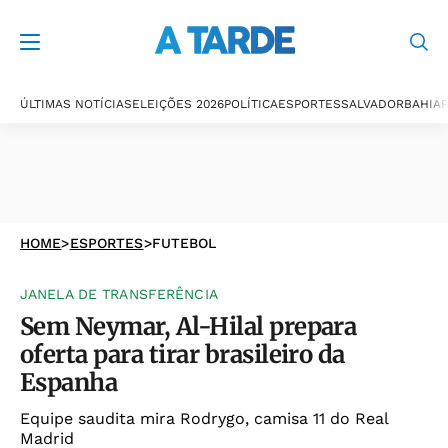
ÚLTIMAS NOTÍCIAS
ELEIÇÕES 2026
POLÍTICA
ESPORTES
SALVADOR
BAHIA
P
HOME
>
ESPORTES
>
FUTEBOL
JANELA DE TRANSFERÊNCIA
Sem Neymar, Al-Hilal prepara
oferta para tirar brasileiro da
Espanha
Equipe saudita mira Rodrygo, camisa 11 do Real
Madrid