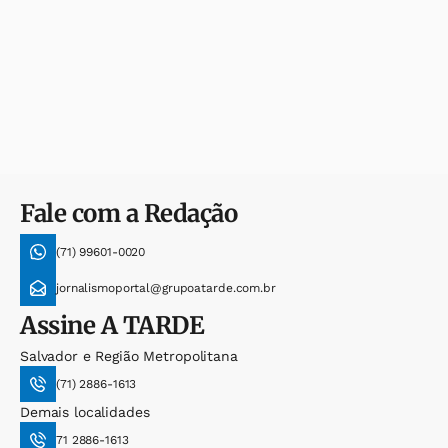
Fale com a Redação
(71) 99601-0020
jornalismoportal@grupoatarde.com.br
Assine
A TARDE
Salvador e Região Metropolitana
(71) 2886-1613
Demais localidades
71 2886-1613