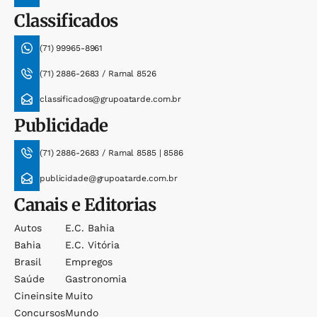
Classificados
(71) 99965-8961
(71) 2886-2683 / Ramal 8526
classificados@grupoatarde.com.br
Publicidade
(71) 2886-2683 / Ramal 8585 | 8586
publicidade@grupoatarde.com.br
Canais e Editorias
Autos
E.c. Bahia
Bahia
E.c. Vitória
Brasil
Empregos
Saúde
Gastronomia
Cineinsite
Muito
Concursos
Mundo