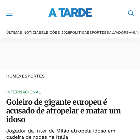
ÚLTIMAS NOTÍCIAS
ELEIÇÕES 2026
POLÍTICA
ESPORTES
SALVADOR
BAHIA
P
HOME
>
ESPORTES
INTERNACIONAL
Goleiro de gigante europeu é
acusado de atropelar e matar um
idoso
Jogador da Inter de Milão atropela idoso em
cadeira de rodas na Itália