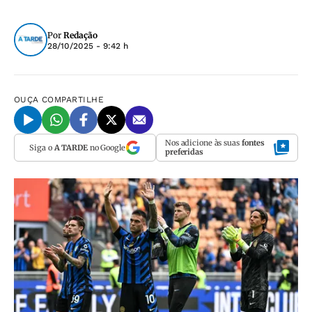
Por
Redação
28/10/2025 - 9:42 h
OUÇA
COMPARTILHE
Nos adicione às suas
fontes
Siga o
A TARDE
no Google
preferidas