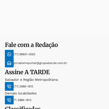
Fale com a Redação
(71) 99601-0020
jornalismoportal@grupoatarde.com.br
Assine
A TARDE
Salvador e Região Metropolitana
(71) 2886-1613
Demais localidades
71 2886-1613