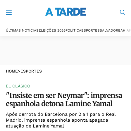
ÚLTIMAS NOTÍCIAS
ELEIÇÕES 2026
POLÍTICA
ESPORTES
SALVADOR
BAHIA
P
HOME
>
ESPORTES
EL CLÁSICO
"Insiste em ser Neymar": imprensa
espanhola detona Lamine Yamal
Após derrota do Barcelona por 2 a 1 para o Real
Madrid, imprensa espanhola aponta apagada
atuação de Lamine Yamal