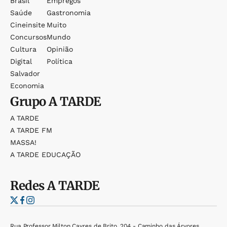
Brasil
Empregos
Saúde
Gastronomia
Cineinsite
Muito
Concursos
Mundo
Cultura
Opinião
Digital
Política
Salvador
Economia
Grupo
A TARDE
A TARDE
A TARDE FM
MASSA!
A TARDE EDUCAÇÃO
Redes
A TARDE
Rua Professor Milton Cayres de Brito, 204 - Caminho das Árvores,