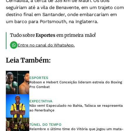
Cernadilla, a cerca de 335 km de Madri. Os dois
seguiriam até a vila de Benavente, em um trajeto com
destino final em Santander, onde embarcariam em
um barco para Portsmouth, na Inglaterra.
Tudo sobre
Esportes
em primeira mão!
Entre no canal do WhatsApp.
Leia Também:
ESPORTES
Robson e Hebert Conceição lideram estreia do Boxing
Pro Combat
EXPECTATIVA
Não vem! Especulado no Bahia, Talisca se reapresenta
ao Fenerbahçe
TÚNEL DO TEMPO
Relembre o último time do Vitória que jogou um mata-