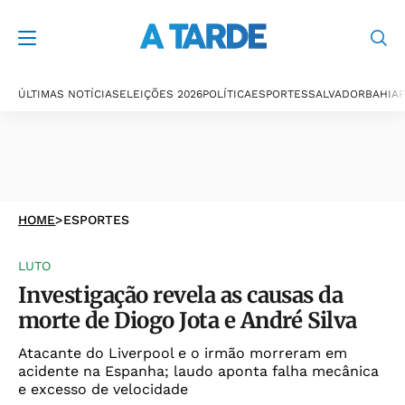
ÚLTIMAS NOTÍCIAS
ELEIÇÕES 2026
POLÍTICA
ESPORTES
SALVADOR
BAHIA
P
HOME
>
ESPORTES
LUTO
Investigação revela as causas da
morte de Diogo Jota e André Silva
Atacante do Liverpool e o irmão morreram em
acidente na Espanha; laudo aponta falha mecânica
e excesso de velocidade