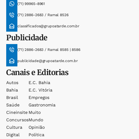
(71) 99965-8961
(71) 2886-2683 / Ramal 8526
classificados@grupoatarde.com.br
Publicidade
(71) 2886-2683 / Ramal 8585 | 8586
publicidade@grupoatarde.com.br
Canais e Editorias
Autos
E.c. Bahia
Bahia
E.c. Vitória
Brasil
Empregos
Saúde
Gastronomia
Cineinsite
Muito
Concursos
Mundo
Cultura
Opinião
Digital
Política