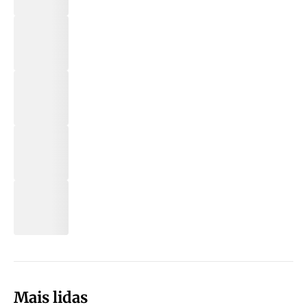
Mais lidas