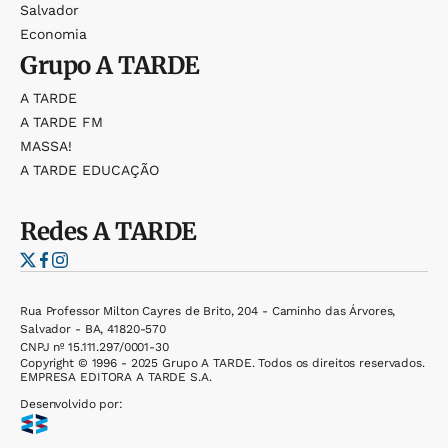
Salvador
Economia
Grupo
A TARDE
A TARDE
A TARDE FM
MASSA!
A TARDE EDUCAÇÃO
Redes
A TARDE
Rua Professor Milton Cayres de Brito, 204 - Caminho das Árvores,
Salvador - BA, 41820-570
CNPJ nº 15.111.297/0001-30
Copyright © 1996 - 2025 Grupo A TARDE. Todos os direitos reservados.
EMPRESA EDITORA A TARDE S.A.
Desenvolvido por: