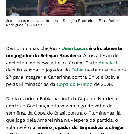
Jean Lucas é convocado para a Seleção Brasileira - Foto: Rafael
Rodrigues / EC Bahia
Demorou, mas chegou -
Jean Lucas
é oficialmente
um jogador da Seleção Brasileira
. Após a lesão de
Joelinton, do Newcastle, o técnico Carlo
Ancelotti
decidiu acionar o jogador do
Bahia
nesta quarta-feira,
27, para integrar a Canarinha contra Chile e Bolívia
pelas Eliminatórias da
Copa do Mundo
de 2026.
Desfalcando o Bahia na final da Copa do Nordeste
contra o Confiança e talvez no jogo de volta da
semifinal da Copa do Brasil contra o Fluminense, já
que joga pela Amarelinha na véspera da partida, o
volante é o
primeiro jogador do Esquadrão a chegar