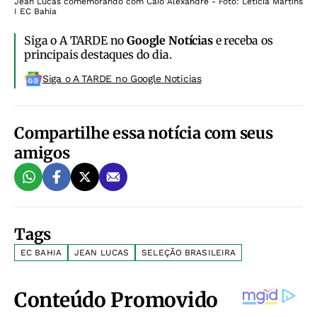
Jean Lucas comemorando com Caio Alexandre - Foto: Letícia Martins
I EC Bahia
Siga o A TARDE no
Google Notícias
e receba os
principais destaques do dia.
Siga o A TARDE no Google Noticias
Compartilhe essa notícia com seus
amigos
Tags
EC BAHIA
JEAN LUCAS
SELEÇÃO BRASILEIRA