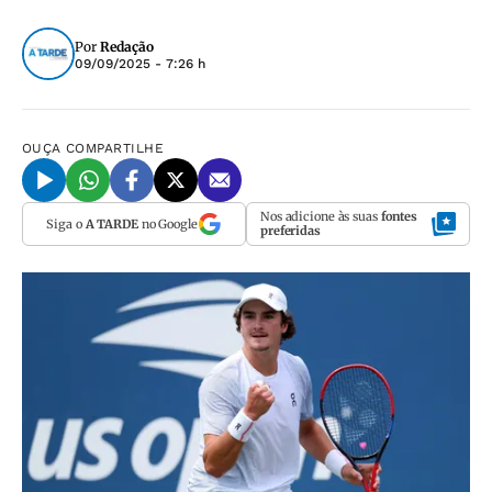
Por
Redação
09/09/2025 - 7:26 h
OUÇA
COMPARTILHE
Nos adicione às suas
fontes
Siga o
A TARDE
no Google
preferidas