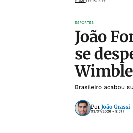
HOME
>
ESPORTES
ESPORTES
João Fo
se desp
Wimble
Brasileiro acabou s
Por
João Grassi
03/07/2026 - 9:51 h