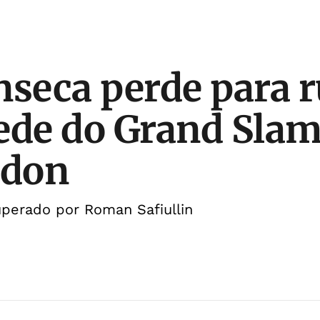
nseca perde para r
ede do Grand Slam
don
uperado por Roman Safiullin