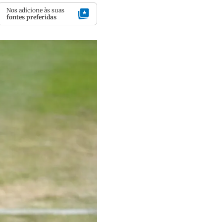
Nos adicione às suas
fontes preferidas