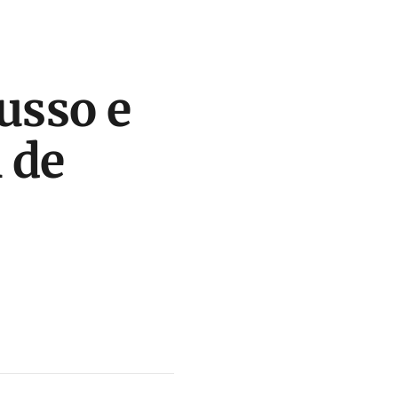
usso e
 de