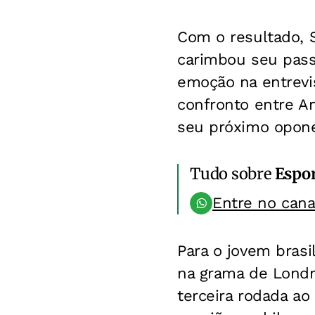
Com o resultado, 
carimbou seu passa
emoção na entrevi
confronto entre A
seu próximo opone
Tudo sobre
Espo
Entre no can
Para o jovem brasi
na grama de Lond
terceira rodada ao