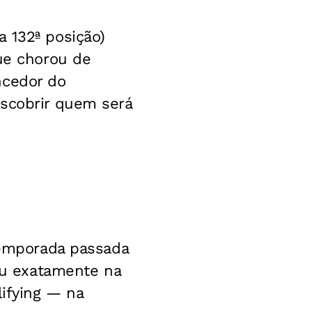
 132ª posição)
que chorou de
ncedor do
escobrir quem será
 temporada passada
u exatamente na
lifying — na