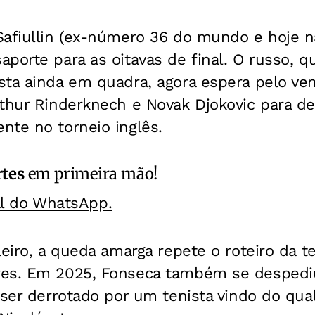
Safiullin (ex-número 36 do mundo e hoje na
porte para as oitavas de final. O russo, 
sta ainda em quadra, agora espera pelo ve
rthur Rinderknech e Novak Djokovic para d
nte no torneio inglês.
rtes
em primeira mão!
al do WhatsApp.
leiro, a queda amarga repete o roteiro da
res. Em 2025, Fonseca também se despedi
 ser derrotado por um tenista vindo do qua