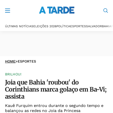
ÚLTIMAS NOTÍCIAS
ELEIÇÕES 2026
POLÍTICA
ESPORTES
SALVADOR
BAHIA
P
HOME
>
ESPORTES
BRILHOU!
Joia que Bahia 'roubou' do
Corinthians marca golaço em Ba-Vi;
assista
Kauê Furquim entrou durante o segundo tempo e
balançou as redes no Joia da Princesa