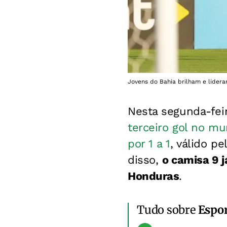
Jovens do Bahia brilham e lidera
Nesta segunda-feir
terceiro gol no mu
por 1 a 1
, válido p
disso,
o camisa 9 j
Honduras
.
Tudo sobre
Espo