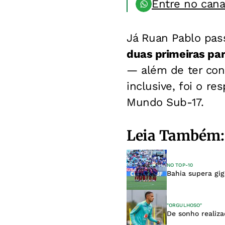
Entre no can
Já Ruan Pablo pas
duas primeiras par
— além de ter cont
inclusive, foi o re
Mundo Sub-17.
Leia Também:
NO TOP-10
Bahia supera gi
"ORGULHOSO"
De sonho realiza