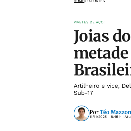
HOME
>
ESPORTES
PIVETES DE AÇO!
Joias d
metade 
Brasilei
Artilheiro e vice, 
Sub-17
Por
Téo Mazzon
11/11/2025 - 8:45 h
| Atu