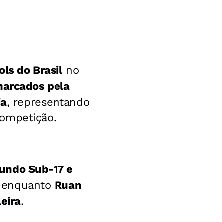
ols do Brasil
no
marcados pela
ia
, representando
competição.
 Mundo Sub-17 e
, enquanto
Ruan
eira
.