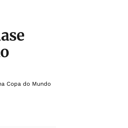
uase
ão
l na Copa do Mundo