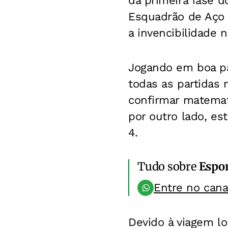
da primeira fase d
Esquadrão de Aço 
a invencibilidade 
Jogando em boa pa
todas as partidas 
confirmar matemat
por outro lado, es
4.
Tudo sobre
Espo
Entre no can
Devido à viagem lo