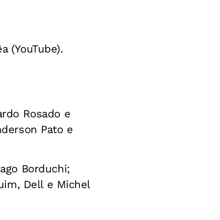
êa (YouTube).
uardo Rosado e
nderson Pato e
Iago Borduchi;
uim, Dell e Michel