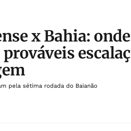
ense x Bahia: onde
, prováveis escala
agem
am pela sétima rodada do Baianão