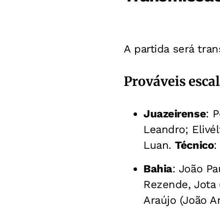
A partida será tra
Prováveis esca
Juazeirense
: 
Leandro; Elivé
Luan.
Técnico
:
Bahia
: João Pa
Rezende, Jota 
Araújo (João A