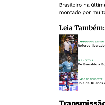
Brasileiro na últim
montado por muito
Leia Também:
CAMPEONATO BAIANO
Reforço liberado
ELE VOLTOU!
De Everaldo a B
ÚNICO NO NORDESTE
Joia de 16 anos 
Transmissã