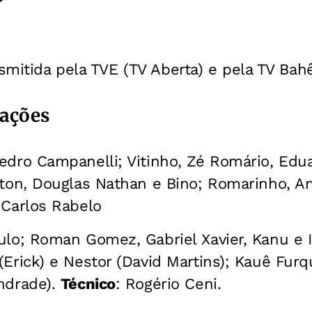
nsmitida pela TVE (TV Aberta) e pela TV Bah
lações
Pedro Campanelli; Vitinho, Zé Romário, Ed
lton, Douglas Nathan e Bino; Romarinho, A
 Carlos Rabelo
ulo; Roman Gomez, Gabriel Xavier, Kanu e 
(Erick) e Nestor (David Martins); Kauê Furq
ndrade).
Técnico
: Rogério Ceni.