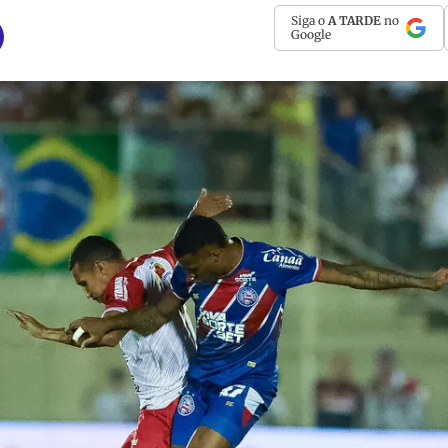
Siga o
A TARDE
no
Google